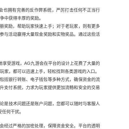
游会也拥有完善的反作弊系统，严厉打击任何不正当行
争中获得丰厚的奖励。
注册奖励，帮助玩家快速上手；对于老玩家，则有更多
过参与活动赢得大量现金奖励和实物奖品。通过这些活
地享受游戏，AG九游会在平台的设计上花费了大量的
玩家，都可以迅速上手，轻松找到各类游戏的入口。
持包括银行转账、电子钱包等多种方式，确保资金的流
提升支付系统，力求为玩家提供更加流畅和安全的交易
无论是技术问题还是账户问题，您都可以随时与客服人
受任何干扰。
都会经过严格的加密处理，保障资金安全。平台的透明