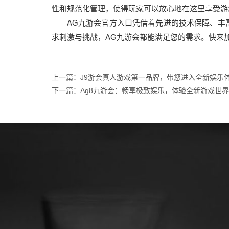
性和规范化管理，使得玩家可以放心地在这里享受游
AG九游会官方入口凭借着先进的技术保障、丰
求刺激与挑战，AG九游会都能满足您的需求。快来
上一篇：J9游会真人游戏第一品牌，带您进入全新娱乐
下一篇：Ag8九游会：畅享极致娱乐，体验全新游戏世界