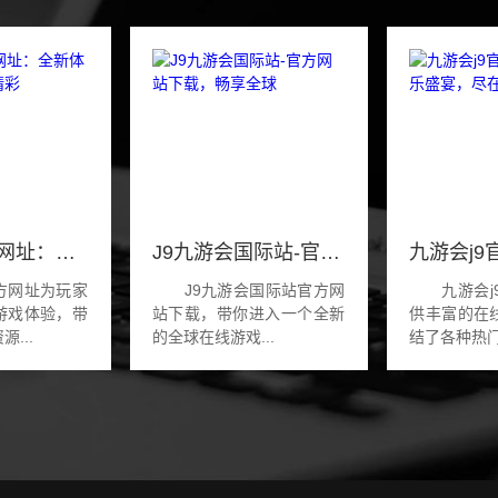
九游会官方网址：全新体验，让游戏更精彩
J9九游会国际站-官方网站下载，畅享全球
网址为玩家
J9九游会国际站官方网
九游会j9
游戏体验，带
站下载，带你进入一个全新
供丰富的在
...
的全球在线游戏...
结了各种热门.