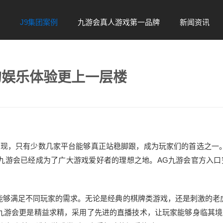
J9集团案例
九游会真人游戏第一品牌
新闻资讯
Case
Solution
News
的娱乐体验更上一层楼
现，只有少数几家平台能够真正站稳脚跟，成为玩家们的首选之一
九游会已经成为了广大游戏爱好者的理想之地。AG九游会官方入
能够满足不同玩家的需求。无论是经典的棋牌类游戏，还是刺激的老
九游会更是精益求精，采用了先进的直播技术，让玩家能够身临其